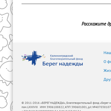
Расскажите др
Наш
О ф
Жиз
Дру
© 2011-2016 «БЕРЕГ НАДЕЖДЫ», Благотворительный фонд «Берег надеж
пом.LXXXVIII ИНН 3906188822, КПП 390601001, р/с №40703810720