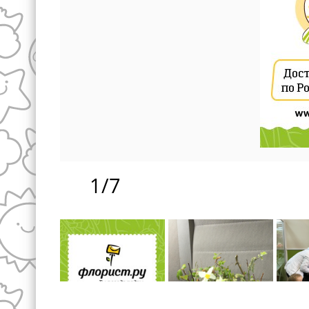
1
/
7