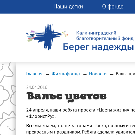
Наши детки
О фонде
Вы можете помо
фонду прямо сей
Любая помощь 
спасти чью-ту ж
Главная
Жизнь фонда
Новости
Вальс цв
24.04.2016
Вальс цветов
24 апреля, наши ребята проекта «Цветы жизни» п
«Флорист.Ру».
Все мы знаем, что не за горами Пасха, поэтому и 
прекрасным праздником. Ребята сделали удивител