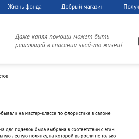
Жизнь фонда
Добрый магазин
Получ
чь
Д
час.
Даже капля помощи может быть
может
решающей в спасении чьей-то жизни!
изнь!
Онлайн-платеж
етов
обывали на мастер-классе по флористике в салоне
тема для поделок была выбрана в соответствии с этим
ьную лесную полянку, на которой выросли не только