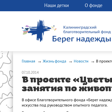
Наши детки
О фонде
Вы можете помо
фонду прямо сей
Любая помощь 
спасти чью-ту ж
Главная
Жизнь фонда
Новости
07.10.2014
В проекте «Цвет
занятия по живо
В офисе благотворительного фонда «Берег надежд
искусства под руководством опытного педагога.