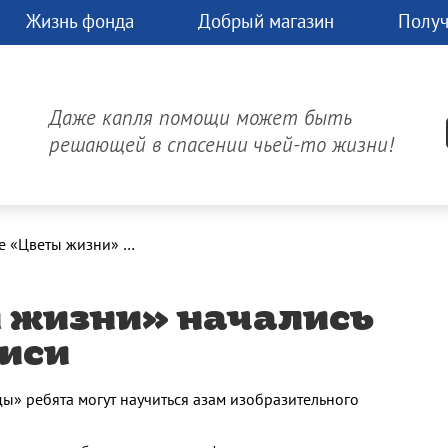
Жизнь фонда
Добрый магазин
Получ
чь
Д
час.
Даже капля помощи может быть
может
решающей в спасении чьей-то жизни!
изнь!
Онлайн-платеж
В проекте «Цветы жизни» начались занятия по живописи
ы жизни» начались
писи
ы» ребята могут научиться азам изобразительного