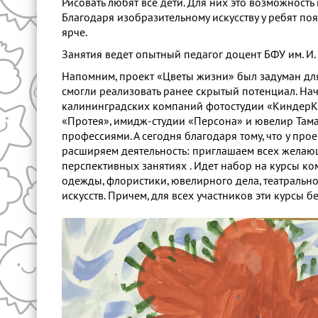
Рисовать любят все дети. Для них это возможность
Благодаря изобразительному искусству у ребят поя
ярче.
Занятия ведет опытный педагог доцент БФУ им. И.
Напомним, проект «Цветы жизни» был задуман дл
смогли реализовать ранее скрытый потенциал. Нач
калининградских компаний фотостудии «КиндерКин
«Протея», имидж-студии «Персона» и ювелир Там
профессиями. А сегодня благодаря тому, что у пр
расширяем деятельность: приглашаем всех желаю
перспективных занятиях . Идет набор на курсы ко
одежды, флористики, ювелирного дела, театральн
искусств. Причем, для всех участников эти курсы б