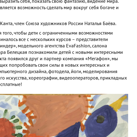
 выразить себя, показать свою фантазию, видение мира.
вляется возможность сделать мир вокруг себя богаче и
 Канта, член Союза художников России Наталья Баёва.
я того, чтобы дети с ограниченными возможностями
иналось все с нескольких курсов – представители
дер», модельного агентства EvaFashion, салона
ара Белецкая познакомили детей с новыми интересными
оекта появился друг и партнер компания «Мегафон», мы
щих попробовать свои силы в новых интересных и
мпьютерного дизайна, фотодела, йоги, моделирования
ого искусства, хореографии, видеооператоров, прикладных
есплатные!