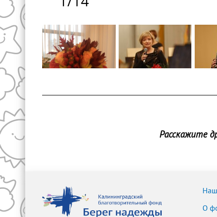
1
/
14
Расскажите др
Наш
О ф