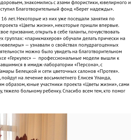
здоровьем, знакомились с азами флористики, ювелирного и
ыступил Благотворительный фонд «Берег надежды».
 16 лет. Некоторые из них уже посещали занятия по
е проекта «Цветы жизни», некоторые пришли впервые.
вое призвание, открыть в себе таланты, почувствовать
рех группах: «парикмахеров» обучали делать прически на
 «ювелиры» — узнавали о свойствах полудрагоценных
еятельности можно было увидеть на благотворительном
ексе «Геркулес» — профессиональные модели вышли к
чавшимися в имидж-лаборатории «Персона», с
амары Белецкой и сети цветочных салонов «Протея».
, пойдут на лечение восьмилетнего Елисея Уланда,
ким образом, юные участники проекта «Цветы жизни», сами
 тяжело больному ребенку. Спасибо всем тем, кто помог