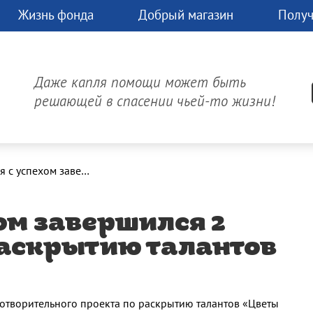
Жизнь фонда
Добрый магазин
Получ
чь
Д
час.
Даже капля помощи может быть
может
решающей в спасении чьей-то жизни!
изнь!
Онлайн-платеж
5 декабря с успехом завершился 2 этап проекта по раскрытию талантов «Цветы жизни»
хом завершился 2
раскрытию талантов
готворительного проекта по раскрытию талантов «Цветы