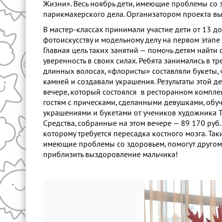
Жизни». Весь ноябрь дети, имеющие проблемы со 
парикмахерского дела. Организатором проекта в
В мастер-классах принимали участие дети от 13 до
фотоискусству и модельному делу на первом этап
Главная цель таких занятий — помочь детям найти с
уверенность в своих силах. Ребята занимались в т
длинных волосах, «флористы» составляли букеты,
камней и создавали украшения. Результаты этой д
вечере, который состоялся в ресторанном компл
гостям с прическами, сделанными девушками, обу
украшениями и букетами от учеников художника Т
Средства, собранные на этом вечере — 89 170 руб.
которому требуется пересадка костного мозга. Та
имеющие проблемы со здоровьем, помогут другому,
приблизить выздоровление мальчика!