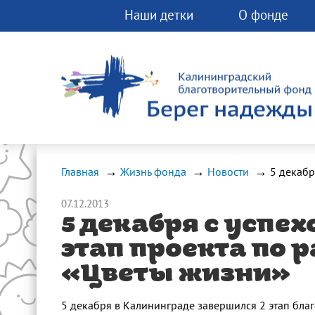
Наши детки
О фонде
Вы можете помо
фонду прямо сей
Любая помощь 
спасти чью-ту ж
Главная
Жизнь фонда
Новости
07.12.2013
5 декабря с успе
этап проекта по 
«Цветы жизни»
5 декабря в Калининграде завершился 2 этап бла