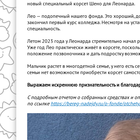
новый специальный корсет Шено для Леонарда.
Лео — подопечный нашего фонда. Это хороший, до
закончил первый курс колледжа. Несмотря на уста
специальность.
Летом 2023 года у Леонарда стремительно начал р
Уже год Лео практически живёт в корсете, поскол
положение позвоночника и дать подростку возмо
Мальчик растет в многодетной семье, у него есть с
семьи нет возможности приобрести корсет самост
Выражаем искреннюю признательность и благодарн
С подробным отчетом о собранных средствах и о
по ссылке
https://bereg-nadejdy.ru/o-fonde/otchet