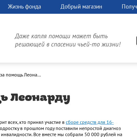
Жизнь фонда
Добрый магазин
Получ
чь
Д
час.
Даже капля помощи может быть
может
решающей в спасении чьей-то жизни!
изнь!
Онлайн-платеж
Спасибо за помощь Леонарду Капитонову!
щь Леонарду
т всех, кто принял участие в
сборе средств для 16-
одростку в прошлом году поставили непростой диагноз
 инвалидности. Все вместе мы собрали 50 000 рублей на