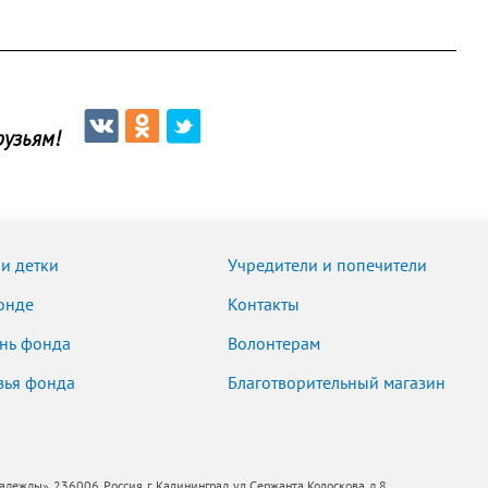
узьям!
и детки
Учредители и попечители
онде
Контакты
нь фонда
Волонтерам
зья фонда
Благотворительный магазин
ды», 236006, Россия, г. Калининград, ул.Сержанта Колоскова, д.8,