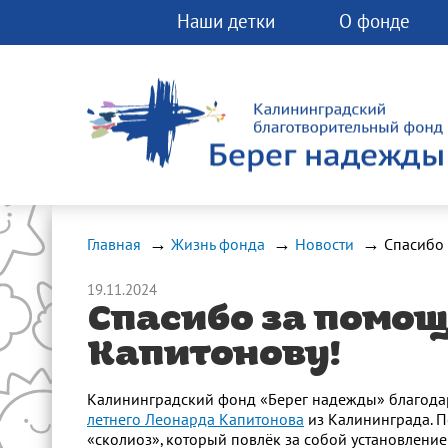
Наши детки
О фонде
Вы можете помо
фонду прямо сей
Любая помощь 
спасти чью-ту ж
Главная
Жизнь фонда
Новости
19.11.2024
Спасибо за помо
Капитонову!
Калининградский фонд «Берег надежды» благодари
летнего Леонарда Капитонова
из Калининграда. П
«сколиоз», который повлёк за собой установление