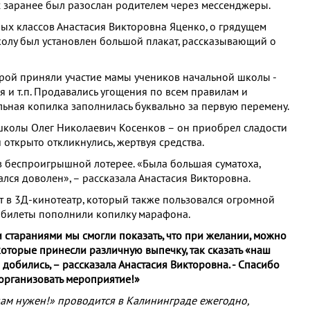
 заранее был разослан родителем через мессенджеры.
ных классов Анастасия Викторовна Яценко, о грядущем
колу был установлен большой плакат, рассказывающий о
орой приняли участие мамы учеников начальной школы -
я и т.п. Продавались угощения по всем правилам и
ьная копилка заполнилась буквально за первую перемену.
школы Олег Николаевич Косенков – он приобрел сладости
 открыто откликнулись, жертвуя средства.
в беспроигрышной лотерее. «Была большая суматоха,
тался доволен», – рассказала Анастасия Викторовна.
 в 3Д-кинотеатр, который также пользовался огромной
а билеты пополнили копилку марафона.
ми стараниями мы смогли показать, что при желании, можно
оторые принесли различную выпечку, так сказать «наш
е добились, – рассказала Анастасия Викторовна. - Спасибо
 организовать мероприятие!»
м нужен!» проводится в Калининграде ежегодно,