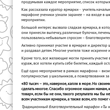
продумывая каждое мероприятие, список которых
Как рассказала куратор ярмарки - учитель началь
марафоне ученики узнали заранее – на входе в ш
мероприятии.
Большой интерес вызвала сладкая ярмарка, в кот
они принесли выпечку, различные булочки, печень
пользовались небывалым спросом – благотворител
Активно принимал участие в ярмарке и директор 
и раздавал детям. Многие учителя тоже искренне и
Кроме того, все желающие могли принять участие 
кураж, все хотели купить себе билетик, каждый ос
Ещё одно мероприятие в рамках марафона – визит
популярностью у школьников, а пожертвования з
«80 тысяч – это, наверное, капля в море. Но свои
сделать многое. Спасибо огромное нашим мамам, к
товар», если бы не они, такого результата мы бы н
всем участникам ярмарки, а также всем, кто помог
Традиционный благотворительный марафон «Ты на