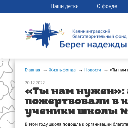
Наши детки
О фонде
Вы можете помо
фонду прямо сей
Любая помощь 
спасти чью-ту ж
Главная
Жизнь фонда
Новости
20.12.2022
«Ты нам нужен»: 
пожертвовали в 
ученики школы 
В этом году школа подошла к организации благо