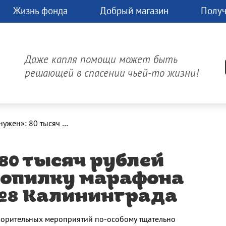
Жизнь фонда
Добрый магазин
Получ
чь
Д
час.
Даже капля помощи может быть
может
решающей в спасении чьей-то жизни!
изнь!
Онлайн-платеж
«Ты нам нужен»: 80 тысяч рублей пожертвовали в копилку марафона ученики школы №8 Калининграда
80 тысяч рублей
копилку марафона
№8 Калининграда
творительных мероприятий по-особому тщательно