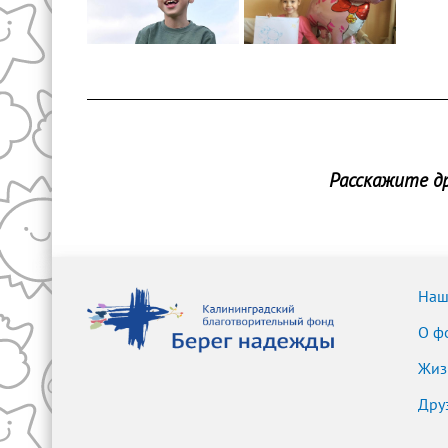
Расскажите др
Наш
О ф
Жиз
Дру