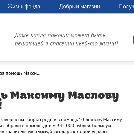
Жизнь фонда
Добрый магазин
Получ
чь
Д
час.
Даже капля помощи может быть
может
решающей в спасении чьей-то жизни!
изнь!
Онлайн-платеж
Спасибо за помощь Максиму Маслову и Кире Соколовой!
щь Максиму Маслову
!
е завершены сборы средств в помощь 10-летнему Максиму
мы собрали в помощь детям 345 000 рублей. Большую
в значительную сумму, благодаря которой удалось