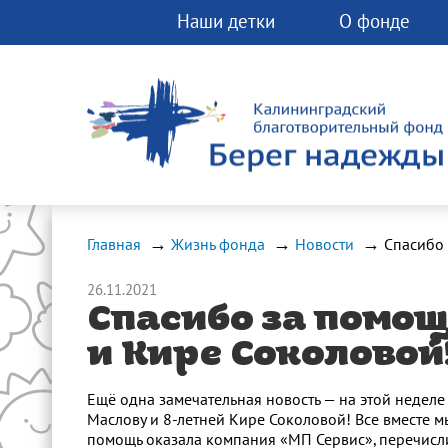
Наши детки
О фонде
Вы можете помо
фонду прямо сей
Любая помощь 
спасти чью-ту ж
Главная
Жизнь фонда
Новости
26.11.2021
Спасибо за помо
и Кире Соколовой
Ещё одна замечательная новость — на этой недел
Маслову и 8-летней Кире Соколовой! Все вместе 
помощь оказала компания «МП Сервис», перечисли