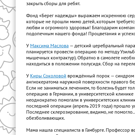
закрыть сборы для ребят.
Фонд «Берег надежды» выражаем искреннюю сер
которые не прошли мимо детей, которым требуется
любви и огромного здоровья! Благодарим компан
подопечным нашего фонда! Процветания и успехо
У
Максима Маслова
— детский церебральный парал
планируется провести операцию по методу Узильб
мышечных контрактур). Обратно в самолете необх
находиться в положении полусидя. Сбор на переле
У
Киры Соколовой
врождённый порок — синдром К
ангиокератома наружной поверхности правого бед
Если не заниматься лечением, то болезнь будет то
операцию в Германии, в университетской клинике г. 
неоднократно помогали в университетских клиниках
последней операции (апрель 2019 года) прошло у
Последнее склерозирование, видимо, не помогло.
обезболивающих.
Мама нашла специалиста в Гамбурге. Профессор вс