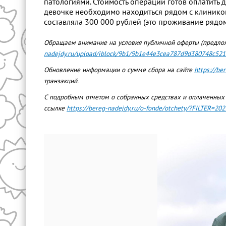
патологиями. Стоимость операции готов оплатить 
девочке необходимо находиться рядом с клиникой 
составляла 300 000 рублей (это проживание рядом
Обращаем внимание на условия публичной оферты (предло
nadejdy.ru/upload/iblock/9b1/9b1e44e3cea787d9d380748c521
Обновление информации о сумме сбора на сайте
https://be
транзакций.
С подробным отчетом о собранных средствах и оплаченных
ссылке
https://bereg-nadejdy.ru/o-fonde/otchety/?FILTER=202