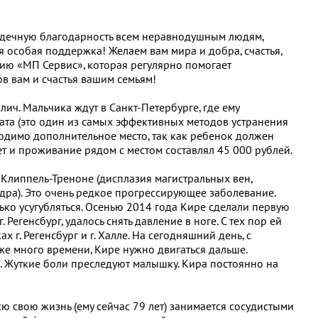
дечную благодарность всем неравнодушным людям,
 особая поддержка! Желаем вам мира и добра, счастья,
ию «МП Сервис», которая регулярно помогает
в вам и счастья вашим семьям!
ич. Мальчика ждут в Санкт-Петербурге, где ему
ата (это один из самых эффективных методов устранения
одимо дополнительное место, так как ребенок должен
т и проживание рядом с местом составлял 45 000 рублей.
липпель-Треноне (дисплазия магистральных вен,
ра). Это очень редкое прогрессирующее заболевание.
лько усугубляться. Осенью 2014 года Кире сделали первую
Регенсбург, удалось снять давление в ноге. С тех пор ей
 г. Регенсбург и г. Халле. На сегодняшний день, с
же много времени, Кире нужно двигаться дальше.
.. Жуткие боли преследуют малышку. Кира постоянно на
ю свою жизнь (ему сейчас 79 лет) занимается сосудистыми