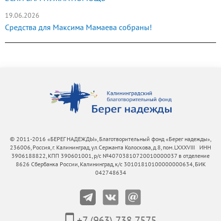
19.06.2026
Средства для Максима Мамаева собраны!
© 2011-2016 «БЕРЕГ НАДЕЖДЫ», Благотворительный фонд «Берег надежды»,
236006, Россия, г. Калининград, ул.Сержанта Колоскова, д.8, пом.LXXXVIII ИНН
3906188822, КПП 390601001, р/с №40703810720010000037 в отделение
8626 Сбербанка России, Калининград, к/с 30101810100000000634, БИК
042748634
+7 (963) 738 7575