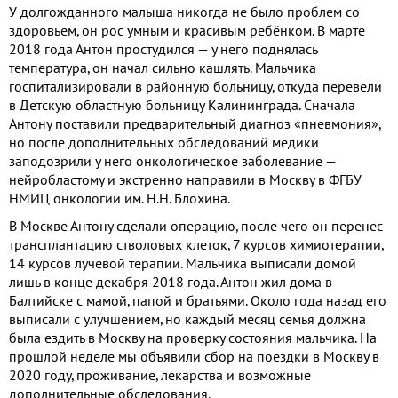
У долгожданного малыша никогда не было проблем со
здоровьем, он рос умным и красивым ребёнком. В марте
2018 года Антон простудился — у него поднялась
температура, он начал сильно кашлять. Мальчика
госпитализировали в районную больницу, откуда перевели
в Детскую областную больницу Калининграда. Сначала
Антону поставили предварительный диагноз «пневмония»,
но после дополнительных обследований медики
заподозрили у него онкологическое заболевание —
нейробластому и экстренно направили в Москву в ФГБУ
НМИЦ онкологии им. Н.Н. Блохина.
В Москве Антону сделали операцию, после чего он перенес
трансплантацию стволовых клеток, 7 курсов химиотерапии,
14 курсов лучевой терапии. Мальчика выписали домой
лишь в конце декабря 2018 года. Антон жил дома в
Балтийске с мамой, папой и братьями. Около года назад его
выписали с улучшением, но каждый месяц семья должна
была ездить в Москву на проверку состояния мальчика. На
прошлой неделе мы объявили сбор на поездки в Москву в
2020 году, проживание, лекарства и возможные
дополнительные обследования.