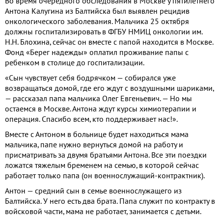
Во время очередного обследования в Москве у пятилетнего
Антона Калугина из Балтийска был выявлен рецидив
онкологического заболевания. Мальчика 25 октября
должны госпитализировать в ФГБУ НМИЦ онкологии им.
Н.Н. Блохина, сейчас он вместе с папой находится в Москве.
Фонд «Берег надежды» оплатил проживание папы с
ребенком в столице до госпитализации.
«Сын чувствует себя бодрячком — собирался уже
возвращаться домой, где его ждут с воздушными шариками,
— рассказал папа мальчика Олег Евгеньевич. — Но мы
остаемся в Москве. Антона ждут курсы химиотерапии и
операция. Спасибо всем, кто поддерживает нас!».
Вместе с Антоном в больнице будет находиться мама
мальчика, папе нужно вернуться домой на работу и
присматривать за двумя братьями Антона. Все эти поездки
ложатся тяжелым бременем на семью, в которой сейчас
работает только папа (он военнослужащий-контрактник).
Антон — средний сын в семье военнослужащего из
Балтийска. У него есть два брата. Папа служит по контракту в
войсковой части, мама не работает, занимается с детьми.