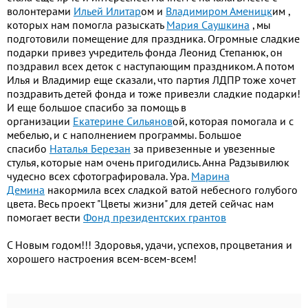
волонтерами
Ильей Илитар
ом и
Владимиром Аменицк
им ,
которых нам помогла разыскать
Мария Саушкина
, мы
подготовили помещение для праздника. Огромные сладкие
подарки привез учредитель фонда Леонид Степанюк, он
поздравил всех деток с наступающим праздником. А потом
Илья и Владимир еще сказали, что партия ЛДПР тоже хочет
поздравить детей фонда и тоже привезли сладкие подарки!
И еще большое спасибо за помощь в
организации
Екатерине Сильянов
ой, которая помогала и с
мебелью, и с наполнением программы. Большое
спасибо
Наталья Березан
за привезенные и увезенные
стулья, которые нам очень пригодились. Анна Радзывилюк
чудесно всех сфотографировала. Ура.
Марина
Демина
накормила всех сладкой ватой небесного голубого
цвета. Весь проект "Цветы жизни" для детей сейчас нам
помогает вести
Фонд президентских грантов
С Новым годом!!! Здоровья, удачи, успехов, процветания и
хорошего настроения всем-всем-всем!