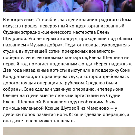
В воскресенье, 25 ноября, на сцене калининградского Дома
искусств прошел невероятный концерт, организованный
Студией эстрадно-сценического мастерства Елены
Щедриной. Это не первый концерт, проходящий под общим
названием «Музыка добра». Педагог, певица, руководитель
студии, выпустившей сотни прекрасных вокалистов-
победителей всевозможных конкурсов, Елена Щедрина не
первый год помогает подопечным фонда «Берег надежды».
Два года назад юные артисты выступили в поддержку Сони
Кондратьевой, которая теряла слух, и которой требовалась
дорогостоящая операция за рубежом. Средства были
собраны, Соне сделали удачную операцию, и теперь она
блещет на сцене вместе с юными артистками из Студии
Елены Щедриной. В прошлом году необходима была
помощь маленькой Ксюше Шутовой из Мамоново — у
девочки порок развития ноги. Ксюше сделали операцию, и
она даже теперь может танцевать.