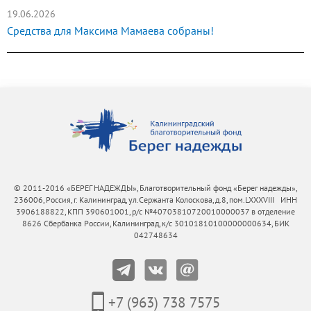
19.06.2026
Средства для Максима Мамаева собраны!
© 2011-2016 «БЕРЕГ НАДЕЖДЫ», Благотворительный фонд «Берег надежды»,
236006, Россия, г. Калининград, ул.Сержанта Колоскова, д.8, пом.LXXXVIII ИНН
3906188822, КПП 390601001, р/с №40703810720010000037 в отделение
8626 Сбербанка России, Калининград, к/с 30101810100000000634, БИК
042748634
+7 (963) 738 7575