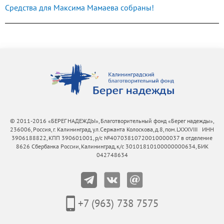
Средства для Максима Мамаева собраны!
© 2011-2016 «БЕРЕГ НАДЕЖДЫ», Благотворительный фонд «Берег надежды»,
236006, Россия, г. Калининград, ул.Сержанта Колоскова, д.8, пом.LXXXVIII ИНН
3906188822, КПП 390601001, р/с №40703810720010000037 в отделение
8626 Сбербанка России, Калининград, к/с 30101810100000000634, БИК
042748634
+7 (963) 738 7575