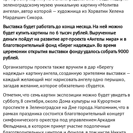
зеленоградскому музею уникальную картину «Молитва
ангела», автор которой — художница из Хорватии Хелена
Мардешич Сикора.
Выставка будет работать до конца месяца. На ней можно
будет купить картины по 6 тысяч рублей. Вырученные
деньги пойдут на развитие арт-проекта «Ангелы мира» и в
благотворительный фонд «Берег надежды». Во время
церемонии открытия выставки фонду удалось собрать 9000
рублей.
Организаторы проекта также вручили в дар «Берегу
надежды» картину ангела, созданную зрителями выставки —
каждый желающий мог нарисовать ангелу одно перышко,
загадав желание, которое обязательно сбудется.
Отметим, что семь картин экспозиции можно будет увидеть в
субботу, 8 сентября, около Дома культуры на Курортном
проспекте в Зеленоградске на Дне города. Напомним, что в
рамках праздника состоится благотворительный концерт
симфонического оркестра под управлением Аркадия
Фельдмана, в котором примут участие подопечные
благотворительных центров и фондов, в том числе Никита