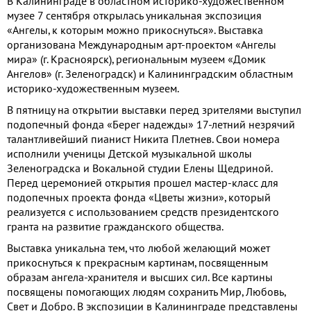
В Калининграде в областном историко-художественном
музее 7 сентября открылась уникальная экспозиция
«Ангелы, к которым можно прикоснуться». Выставка
организована Международным арт-проектом «Ангелы
мира» (г. Красноярск), региональным музеем «Домик
Ангелов» (г. Зеленоградск) и Калининградским областным
историко-художественным музеем.
В пятницу на открытии выставки перед зрителями выступил
подопечный фонда «Берег надежды» 17-летний незрячий
талантливейший пианист Никита Плетнев. Свои номера
исполнили ученицы Детской музыкальной школы
Зеленоградска и Вокальной студии Елены Щедриной.
Перед церемонией открытия прошел мастер-класс для
подопечных проекта фонда «Цветы жизни», который
реализуется с использованием средств президентского
гранта на развитие гражданского общества.
Выставка уникальна тем, что любой желающий может
прикоснуться к прекрасным картинам, посвященным
образам ангела-хранителя и высших сил. Все картины
посвящены помогающих людям сохранить Мир, Любовь,
Свет и Добро. В экспозиции в Калининграде представлены