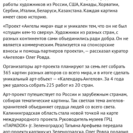
работы художников из России, США, Канады, Хорватии,
Сербии, Италии, Беларуси, Казахстана. Каждая картина
имеет свою историю.
«Проект «Ангелы мира» еще и уникален тем, что он не был
«спущен кем-то сверху». Художники из разных стран, с
разных континентов сами объединились ради добра. Он не
является коммерческим. Реализуется на спонсорские
взносы и помощь партнеров проекта», — рассказал куратор
«Ангелов» Олег Ровда.
Организаторы арт-проекта планируют за семь лет собрать
365 картин разных авторов со всего мира, и в итоге сделать
уникальный арт-объект — «Календарь Ангелов». За 4 года
уже удалось собрать 225 работ из 20 стран.
Арт-проект путешествует по России и зарубежным странам,
собирая тематические картины. Так светлая тема ангелов-
хранителей объединяет сердца людей со всего света.
Калининградская область стала новой точкой на карте
международного проекта. Руководитель музеев ГРЦ
«ПАРАDOX» (г. Зеленоградск) Татьяна Арефьева передала
арт-проекту картину из Зеленоградска. Олег Ровда подарил