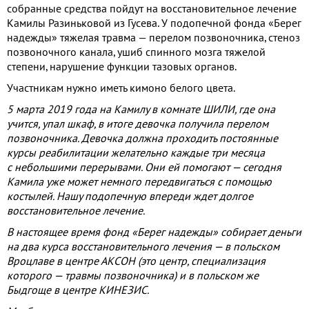
собранные средства пойдут на восстановительное лечение
Камилы Разиньковой из Гусева. У подопечной фонда «Берег
надежды» тяжелая травма — перелом позвоночника, стеноз
позвоночного канала, ушиб спинного мозга тяжелой
степени, нарушение функции тазовых органов.
Участникам нужно иметь кимоно белого цвета.
5 марта 2019 года на Камилу в комнате ШИЛИ, где она
учится, упал шкаф, в итоге девочка получила перелом
позвоночника. Девочка должна проходить постоянные
курсы реабилитации желательно каждые три месяца
с небольшими перерывами. Они ей помогают — сегодня
Камила уже может немного передвигаться с помощью
костылей. Нашу подопечную впереди ждет долгое
восстановительное лечение.
В настоящее время фонд «Берег надежды» собирает деньги
на два курса восстановительного лечения — в польском
Вроцлаве в центре АКСОН (это центр, специализация
которого — травмы позвоночника) и в польском же
Быдгоще в центре КИНЕЗИС.