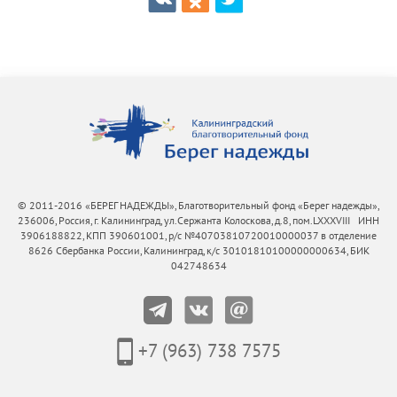
© 2011-2016 «БЕРЕГ НАДЕЖДЫ», Благотворительный фонд «Берег надежды»,
236006, Россия, г. Калининград, ул.Сержанта Колоскова, д.8, пом.LXXXVIII ИНН
3906188822, КПП 390601001, р/с №40703810720010000037 в отделение
8626 Сбербанка России, Калининград, к/с 30101810100000000634, БИК
042748634
+7 (963) 738 7575