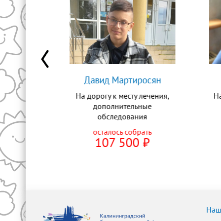
тюгина
Давид Мартиросян
ическую
На дорогу к месту лечения,
Н
оскве
дополнительные
обследования
рать
0
⃏
осталось собрать
107 500
⃏
ЙЧАС
ПОМОЧЬ СЕЙЧАС
Наш