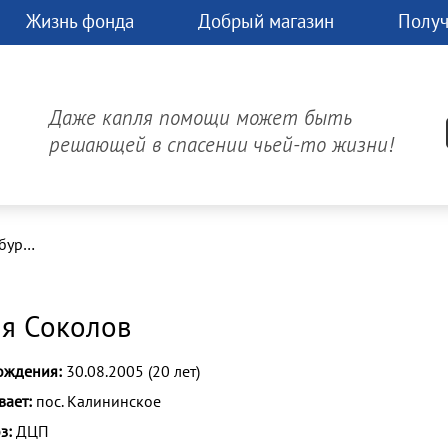
Жизнь фонда
Добрый магазин
Получ
чь
Д
час.
Даже капля помощи может быть
может
решающей в спасении чьей-то жизни!
изнь!
Онлайн-платеж
поездка в Санкт-Петербург на консультацию в институте Г.И. Турнера
я Соколов
ождения:
30.08.2005 (20 лет)
ает:
пос. Калининское
з:
ДЦП