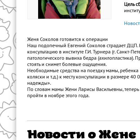
Цель с
институ
Новост
Женя Соколов готовится к операции
Наш подопечный Евгений Соколов страдает ДЦП. Н
консультацию в институте Г.И. Турнера (г. Санкт-
патологического вывиха бедра (ахилопластика). 
стоять и снимет болевые ощущения.
Необходимые средства на поездку мамы, ребенк
коляски и т.д.) к месту консультации в размере 
надежды».
По словам мамы Жени Ларисы Васильевны, теперь 
пройти в ноябре этого года.
Новости о Жене