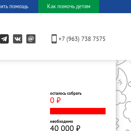
ить помощь
Как помочь детям
И еще
ЕСЯТКОМ
+7 (963) 738 7575
других
способов!
осталось собрать
0
⃏
необходимо
40 000
⃏