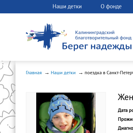
Наши детки
О фонде
Вы можете помо
фонду прямо сей
Любая помощь 
спасти чью-ту ж
Главная
Наши детки
Жен
Дата р
Прожив
Диагно