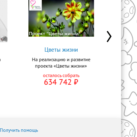
Цветы жизни
Васил
а
На реализацию и развитие
На офт
проекта «Цветы жизни»
опер
осталось собрать
ост
634 742
⃏
1
«Цветы жизни» — курсы для
деток с особенностями
ПОМ
развития
ПОМОЧЬ СЕЙЧАС
Получить помощь