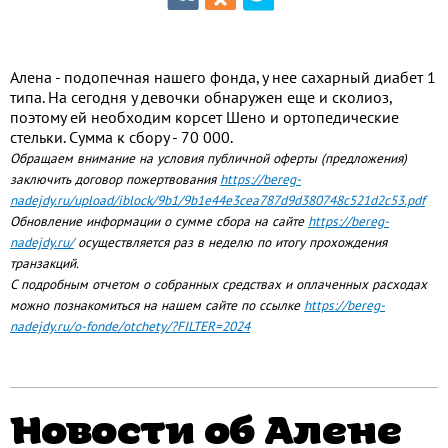
Алена - подопечная нашего фонда, у нее сахарный диабет 1
типа. На сегодня у девочки обнаружен еще и сколиоз,
поэтому ей необходим корсет Шено и ортопедические
стельки. Сумма к сбору - 70 000.
Обращаем внимание на условия публичной оферты (предложения)
заключить договор пожертвования
https://bereg-
nadejdy.ru/upload/iblock/9b1/9b1e44e3cea787d9d380748c521d2c53.pdf
Обновление информации о сумме сбора на сайте
https://bereg-
nadejdy.ru/
осуществляется раз в неделю по итогу прохождения
транзакций.
С подробным отчетом о собранных средствах и оплаченных расходах
можно познакомиться на нашем сайте по ссылке
https://bereg-
nadejdy.ru/o-fonde/otchety/?FILTER=2024
Новости об Алене