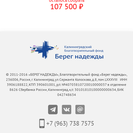
осталось собрать
107 500
⃏
© 2011-2016 «БЕРЕГ НАДЕЖДЫ», Благотворительный фонд «Берег надежды»,
236006, Россия, г. Калининград, ул.Сержанта Колоскова, д.8, пом.LXXXVIII ИНН
3906188822, КПП 390601001, р/с №40703810720010000037 в отделение
8626 Сбербанка России, Калининград, к/с 30101810100000000634, БИК
042748634
+7 (963) 738 7575