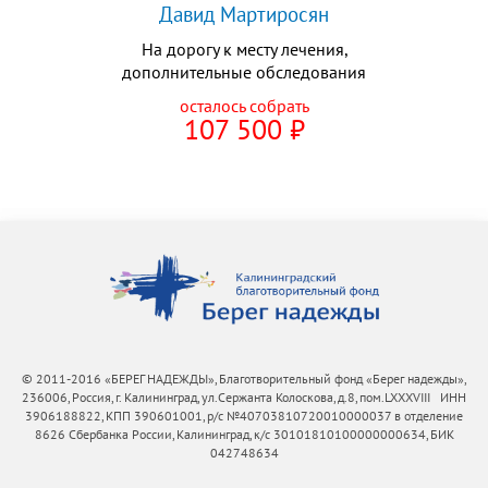
Давид Мартиросян
На дорогу к месту лечения,
дополнительные обследования
осталось собрать
107 500
⃏
© 2011-2016 «БЕРЕГ НАДЕЖДЫ», Благотворительный фонд «Берег надежды»,
236006, Россия, г. Калининград, ул.Сержанта Колоскова, д.8, пом.LXXXVIII ИНН
3906188822, КПП 390601001, р/с №40703810720010000037 в отделение
8626 Сбербанка России, Калининград, к/с 30101810100000000634, БИК
042748634