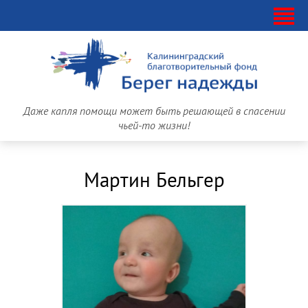
Даже капля помощи может быть решающей в спасении
чьей-то жизни!
Мартин Бельгер