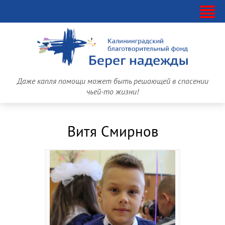
Даже капля помощи может быть решающей в спасении
чьей-то жизни!
Витя Смирнов