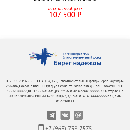
осталось собрать
107 500
⃏
© 2011-2016 «БЕРЕГ НАДЕЖДЫ», Благотворительный фонд «Берег надежды»,
236006, Россия, г. Калининград, ул.Сержанта Колоскова, д.8, пом.LXXXVIII ИНН
3906188822, КПП 390601001, р/с №40703810720010000037 в отделение
8626 Сбербанка России, Калининград, к/с 30101810100000000634, БИК
042748634
+7 (963) 738 7575