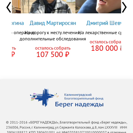
Мастюгина
Давид Мартиросян
Дмитрий Шевчук
ческую операцию
На дорогу к месту лечения,
На лекарственные средст
Фор
скве
дополнительные обследования
осталось собрать
180 000
⃏
 собрать
осталось собрать
000
⃏
107 500
⃏
© 2011-2016 «БЕРЕГ НАДЕЖДЫ», Благотворительный фонд «Берег надежды»,
236006, Россия, г. Калининград, ул.Сержанта Колоскова, д.8, пом.LXXXVIII ИНН
3906188822, КПП 390601001, р/с №40703810720010000037 в отделение