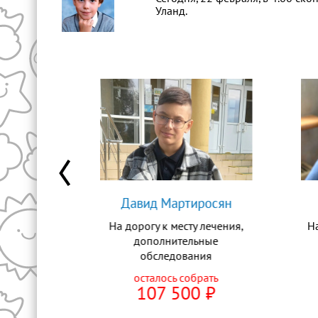
Уланд.
тюгина
Давид Мартиросян
ическую
На дорогу к месту лечения,
Н
оскве
дополнительные
обследования
рать
0
⃏
осталось собрать
107 500
⃏