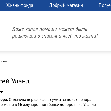
Жизнь фонда
Добрый магазин
Получ
чь
Д
час.
Даже капля помощи может быть
может
решающей в спасении чьей-то жизни!
изнь!
Онлайн-платеж
Оплачена первая часть суммы за поиск донора костного мозга в Международном банке доноров для Уланда Елисея
сей Уланд
з:
бора:
Оплачена первая часть суммы за поиск донора
го мозга в Международном банке доноров для Уланда