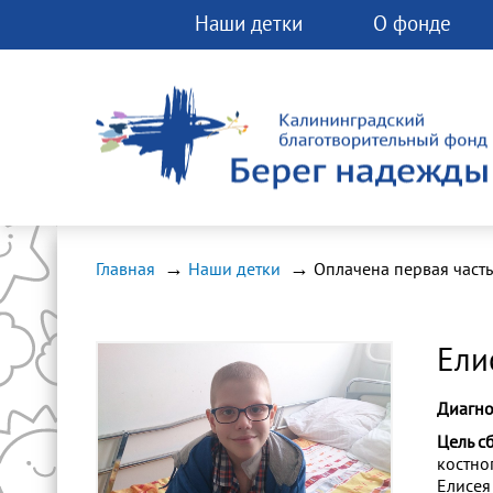
Наши детки
О фонде
Вы можете помо
фонду прямо сей
Любая помощь 
спасти чью-ту ж
Главная
Наши детки
Ели
Диагно
Цель с
костно
Елисея