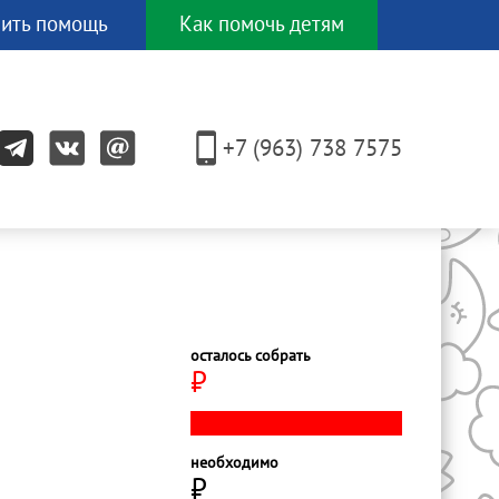
ить помощь
Как помочь детям
И еще
ЕСЯТКОМ
+7 (963) 738 7575
других
способов!
осталось собрать
⃏
необходимо
⃏