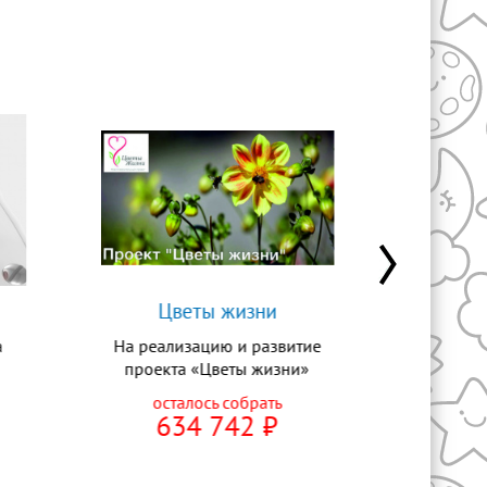
Цветы жизни
Васил
а
На реализацию и развитие
На офт
проекта «Цветы жизни»
опер
осталось собрать
ост
634 742
⃏
1
«Цветы жизни» — курсы для