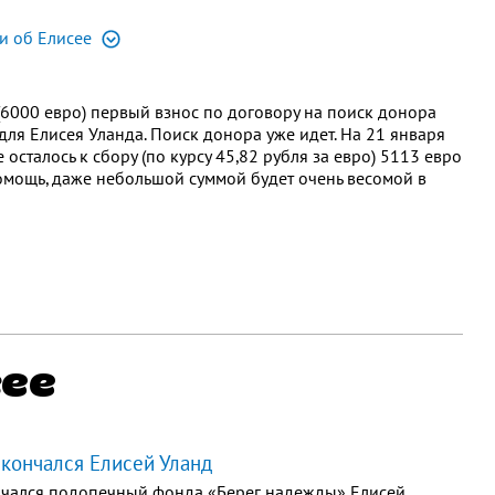
и об Елисее
(6000 евро) первый взнос по договору на поиск донора
ля Елисея Уланда. Поиск донора уже идет. На 21 января
осталось к сбору (по курсу 45,82 рубля за евро) 5113 евро
омощь, даже небольшой суммой будет очень весомой в
сее
скончался Елисей Уланд
кончался подопечный фонда «Берег надежды» Елисей