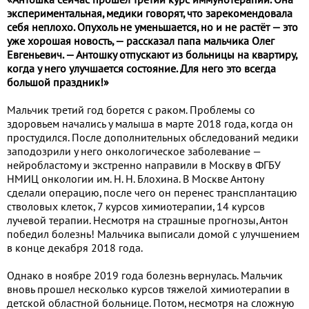
экспериментальная, медики говорят, что зарекомендовала
себя неплохо. Опухоль не уменьшается, но и не растёт — это
уже хорошая новость, — рассказал папа мальчика Олег
Евгеньевич. — Антошку отпускают из больницы на квартиру,
когда у него улучшается состояние. Для него это всегда
большой праздник!»
Мальчик третий год борется с раком. Проблемы со
здоровьем начались у малыша в марте 2018 года, когда он
простудился. После дополнительных обследований медики
заподозрили у него онкологическое заболевание —
нейробластому и экстренно направили в Москву в ФГБУ
НМИЦ онкологии им. Н. Н. Блохина. В Москве Антону
сделали операцию, после чего он перенес трансплантацию
стволовых клеток, 7 курсов химиотерапии, 14 курсов
лучевой терапии. Несмотря на страшные прогнозы, Антон
победил болезнь! Мальчика выписали домой с улучшением
в конце декабря 2018 года.
Однако в ноябре 2019 года болезнь вернулась. Мальчик
вновь прошел несколько курсов тяжелой химиотерапии в
детской областной больнице. Потом, несмотря на сложную