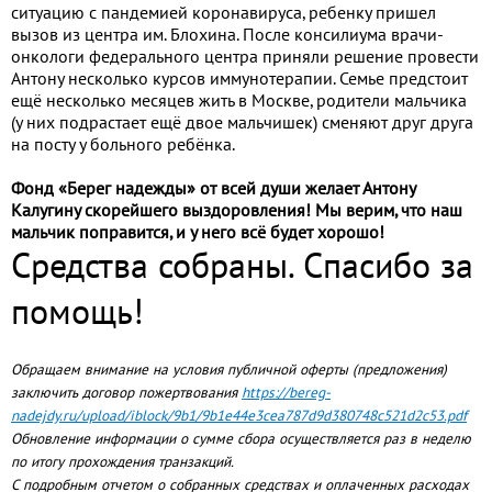
ситуацию с пандемией коронавируса, ребенку пришел
вызов из центра им. Блохина. После консилиума врачи-
онкологи федерального центра приняли решение провести
Антону несколько курсов иммунотерапии. Семье предстоит
ещё несколько месяцев жить в Москве, родители мальчика
(у них подрастает ещё двое мальчишек) сменяют друг друга
на посту у больного ребёнка.
Фонд «Берег надежды» от всей души желает Антону
Калугину скорейшего выздоровления! Мы верим, что наш
мальчик поправится, и у него всё будет хорошо!
Средства собраны. Спасибо за
помощь!
Обращаем внимание на условия публичной оферты (предложения)
заключить договор пожертвования
https://bereg-
nadejdy.ru/upload/iblock/9b1/9b1e44e3cea787d9d380748c521d2c53.pdf
Обновление информации о сумме сбора осуществляется раз в неделю
по итогу прохождения транзакций.
С подробным отчетом о собранных средствах и оплаченных расходах