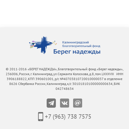
© 2011-2016 «БЕРЕГ НАДЕЖДЫ», Благотворительный фонд «Берег надежды»,
236006, Россия, г. Калининград, ул.Сержанта Колоскова, д.8, пом.LXXXVIII ИНН
3906188822, КПП 390601001, р/с №40703810720010000037 в отделение
8626 Сбербанка России, Калининград, к/с 30101810100000000634, БИК
042748634
+7 (963) 738 7575